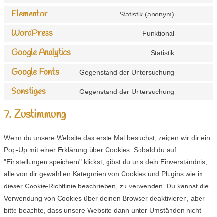
Consent
Elementor
to
Statistik (anonym)
Consent
service
WordPress
to
Funktional
dsgvo-
Consent
service
for-
Google Analytics
to
Statistik
elementor
Consent
wp
service
Google Fonts
to
Gegenstand der Untersuchung
wordpress
Consent
service
Sonstiges
to
Gegenstand der Untersuchung
google-
Consent
service
analytics
to
7. Zustimmung
google-
service
fonts
sonstiges
Wenn du unsere Website das erste Mal besuchst, zeigen wir dir ein
Pop-Up mit einer Erklärung über Cookies. Sobald du auf
"Einstellungen speichern" klickst, gibst du uns dein Einverständnis,
alle von dir gewählten Kategorien von Cookies und Plugins wie in
dieser Cookie-Richtlinie beschrieben, zu verwenden. Du kannst die
Verwendung von Cookies über deinen Browser deaktivieren, aber
bitte beachte, dass unsere Website dann unter Umständen nicht